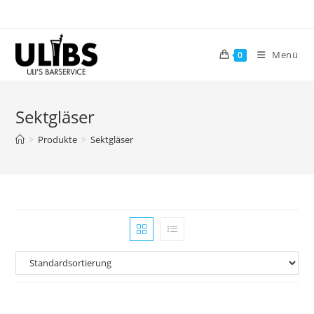
Zum
Inhalt
springen
Menü
0
Sektgläser
>
Produkte
>
Sektgläser