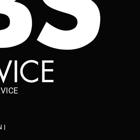
RVICE
 |