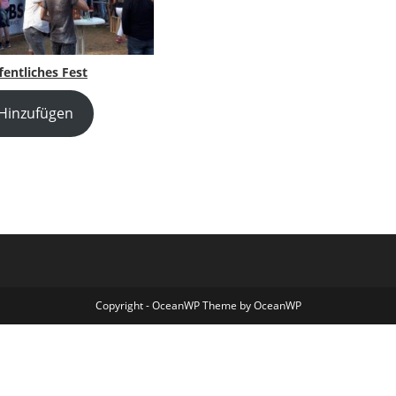
fentliches Fest
Hinzufügen
Copyright - OceanWP Theme by OceanWP