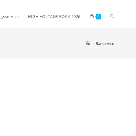
Website-
gsservice
HIGH VOLTAGE ROCK 2026
0
Suche
>
Barservice
umschalten