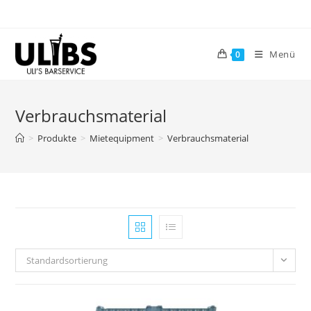
Zum
Inhalt
springen
Menü
0
Verbrauchsmaterial
>
Produkte
>
Mietequipment
>
Verbrauchsmaterial
Standardsortierung