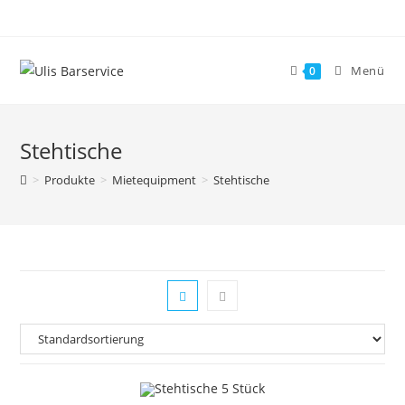
Zum
Inhalt
springen
Menü
0
Stehtische
>
Produkte
>
Mietequipment
>
Stehtische